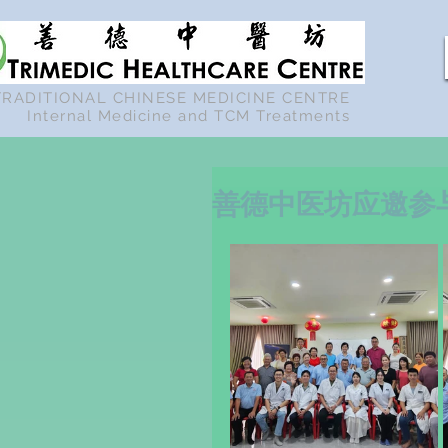
TRADITIONAL CHINESE MEDICINE CENTRE
Internal Medicine and TCM Treatments
善德中医坊应邀参