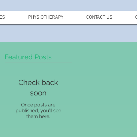
ES
PHYSIOTHERAPY
CONTACT US
Featured Posts
Check back
soon
Once posts are
published, you’ll see
them here.