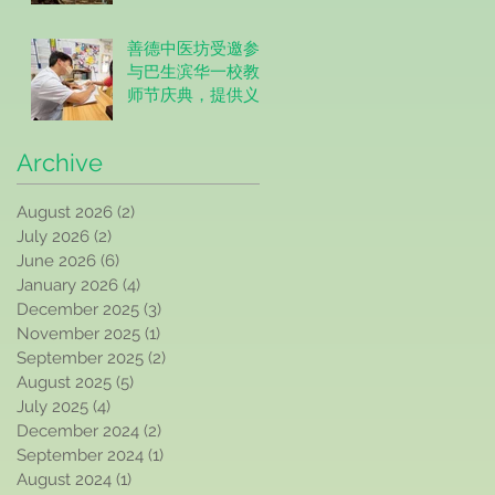
善德中医坊受邀参
与巴生滨华一校教
师节庆典，提供义
诊服务2026年5月15
日！Trimedic
Archive
Healthcare Centre
invited to Provide
Free Clinic
August 2026
(2)
2 posts
Services at SJKC
July 2026
(2)
2 posts
Pin Hwa 1
June 2026
(6)
6 posts
Teachers' Day
January 2026
(4)
4 posts
Celebration
December 2025
(3)
3 posts
November 2025
(1)
1 post
September 2025
(2)
2 posts
August 2025
(5)
5 posts
July 2025
(4)
4 posts
December 2024
(2)
2 posts
September 2024
(1)
1 post
August 2024
(1)
1 post