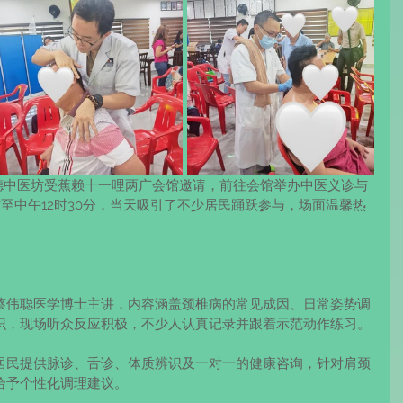
，善德中医坊受蕉赖十一哩两广会馆邀请，前往会馆举办中医义诊与
至中午12时30分，当天吸引了不少居民踊跃参与，场面温馨热
蔡伟聪医学博士主讲，内容涵盖颈椎病的常见成因、日常姿势调
识，现场听众反应积极，不少人认真记录并跟着示范动作练习。
居民提供脉诊、舌诊、体质辨识及一对一的健康咨询，针对肩颈
给予个性化调理建议。