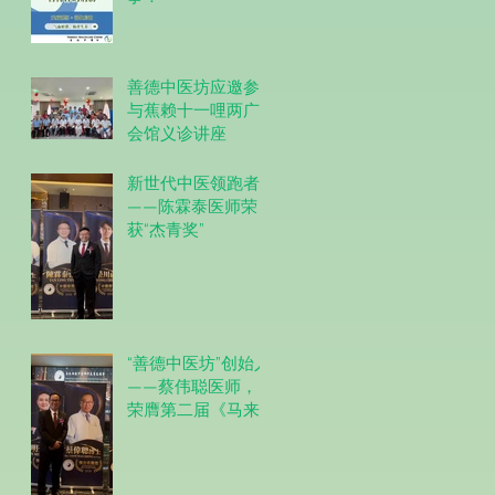
善德中医坊应邀参
与蕉赖十一哩两广
会馆义诊讲座
新世代中医领跑者
——陈霖泰医师荣
获“杰青奖”
“善德中医坊”创始人
——蔡伟聪医师，
荣膺第二届《马来
西亚杰出中医奖》
之 “杰出名医奖”。