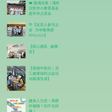
❤️ 圆满结束｜蒲种
汉民华小教育基金
嘉年华义卖会
💚【近百人参与义
诊 · 为华教筹获
RM4,000】
【医心惠民 · 健康万
宜】
【善德中医坊｜员
工健康福利义诊活
动圆满完成】
健身人注意！肩膀
外侧痛？别不当回
事！