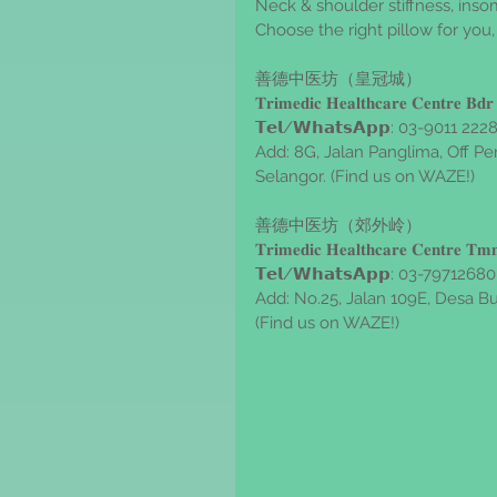
Neck & shoulder stiffness, ins
Choose the right pillow for you,
善德中医坊（皇冠城）
𝐓𝐫𝐢𝐦𝐞𝐝𝐢𝐜 𝐇𝐞𝐚𝐥𝐭𝐡𝐜𝐚𝐫𝐞 𝐂𝐞𝐧𝐭𝐫𝐞 𝐁𝐝
𝗧𝗲𝗹/𝗪𝗵𝗮𝘁𝘀𝗔𝗽𝗽: 03-9011 222
Add: 8G, Jalan Panglima, Off P
Selangor. (Find us on WAZE!)
善德中医坊（郊外岭）
𝐓𝐫𝐢𝐦𝐞𝐝𝐢𝐜 𝐇𝐞𝐚𝐥𝐭𝐡𝐜𝐚𝐫𝐞 𝐂𝐞𝐧𝐭𝐫𝐞 𝐓𝐦
𝗧𝗲𝗹/𝗪𝗵𝗮𝘁𝘀𝗔𝗽𝗽: 03-79712680
Add: No.25, Jalan 109E, Desa B
(Find us on WAZE!)