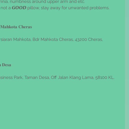
omnia, numbness around upper arm and etc.
 not a 𝙂𝙊𝙊𝘿 pillow, stay away for unwanted problems.
 𝐌𝐚𝐡𝐤𝐨𝐭𝐚 𝐂𝐡𝐞𝐫𝐚𝐬
8
ersiaran Mahkota, Bdr Mahkota Cheras, 43200 Cheras, 
𝐧 𝐃𝐞𝐬𝐚
usiness Park, Taman Desa, Off Jalan Klang Lama, 58100 KL. 