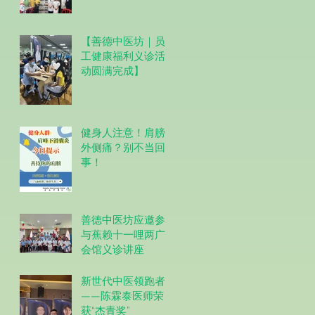
【善德中医坊｜员
工健康福利义诊活
动圆满完成】
健身人注意！肩膀
外侧痛？别不当回
事！
善德中医坊应邀参
与蕉赖十一哩两广
会馆义诊讲座
新世代中医领跑者
——陈霖泰医师荣
获“杰青奖”