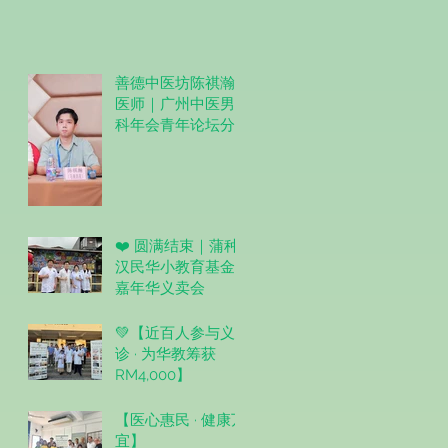
善德中医坊陈祺瀚
医师｜广州中医男
科年会青年论坛分
享圆满结束。
❤️ 圆满结束｜蒲种
汉民华小教育基金
嘉年华义卖会
💚【近百人参与义
诊 · 为华教筹获
RM4,000】
【医心惠民 · 健康万
宜】