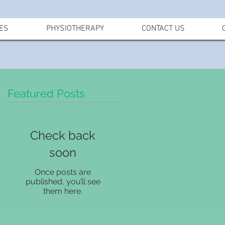
ES
PHYSIOTHERAPY
CONTACT US
Featured Posts
Check back
soon
Once posts are
published, you’ll see
them here.