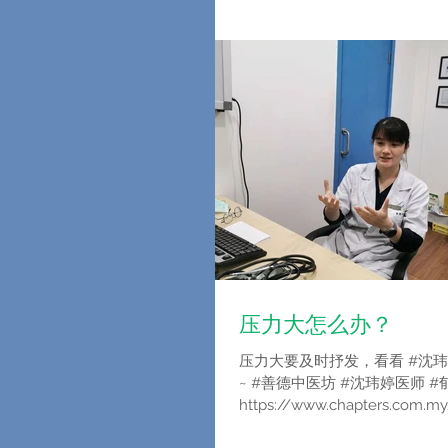
压力大怎么办？
压力大要及时抒发，看看 #沈玮
~ #善德中医坊 #沈玮婷医师 #
https://www.chapters.com.
5%BA%B7%E8%BF%90%E5%8