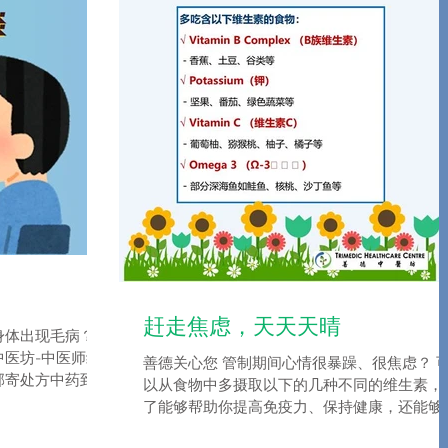
赶走焦虑，天天天晴
身体出现毛病？
中医坊-中医师线
善德关心您 管制期间心情很暴躁、很焦虑？ 
邮寄处方中药到您
以从食物中多摄取以下的几种不同的维生素，
前预约** 想要了
了能够帮助你提高免疫力、保持健康，还能够
e inquiry
助减低焦虑的感觉~ 此外，还可以学习静坐、