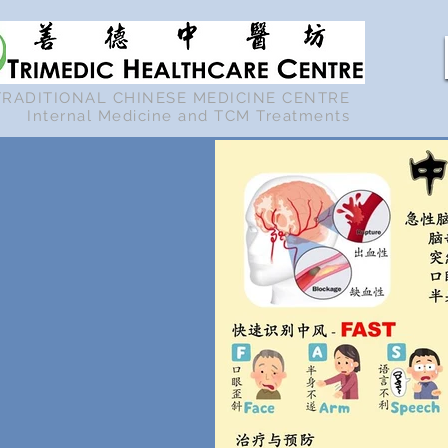
TRADITIONAL CHINESE MEDICINE CENTRE
Internal Medicine and TCM Treatments