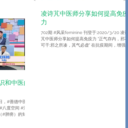
85%BB%E...
凌诗芃中医师分享如何提高免
力
702期 #风采feminine 刊登于:2020/3/20 凌
芃中医师分享如何提高免疫力 "正气存内，邪
可干;邪之所凑，其气必虚" 在抗疫期间，增强
质，保护阳气! 虽然可以"放假"但是千万别熬夜!
正如医师常说，优质睡眠是最好的"补品"，...
知识和中医的
病日，#善德中医坊
 #八度空间 #活
 （#肺痨）的知识
友可以到
be 8TV...