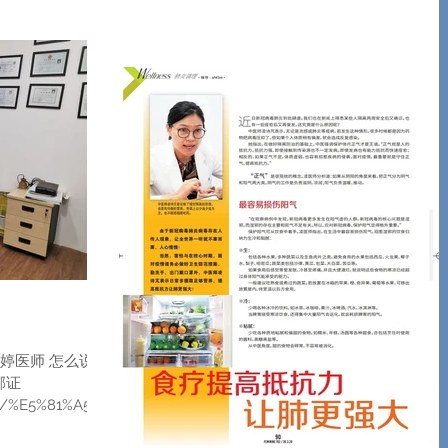
伽，帮助静下心，减低不安感。 管制期间，如
必要尽量少出门。出门一定要戴口罩，勤洗手
尽量保持健康的生...
婷医师 怎么说吧
郁证
my/%E5%81%A5%E
A%A8-