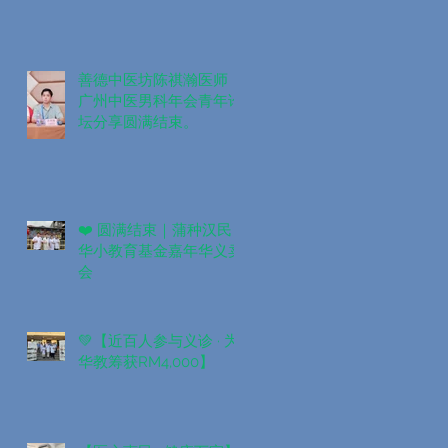
善德中医坊陈祺瀚医师｜
广州中医男科年会青年论
坛分享圆满结束。
❤️ 圆满结束｜蒲种汉民
华小教育基金嘉年华义卖
会
💚【近百人参与义诊 · 为
华教筹获RM4,000】