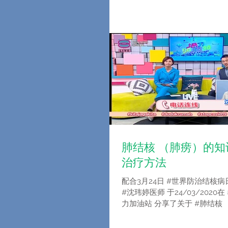
%E4%B8%AD%E5%8C%BB%E5%
肺结核 （肺痨）的
治疗方法
配合3月24日 #世界防治结核
#沈玮婷医师 于24/03/2020在
力加油站 分享了关于 #肺结核
和中医的治疗方法。错过的朋
www.tonton.com.my 或者Youtu