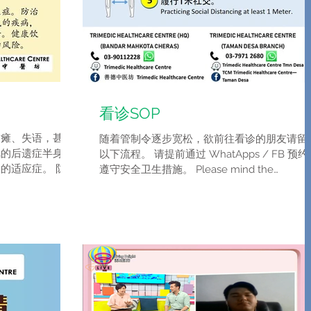
看诊SOP
偏瘫、失语，甚则
随着管制令逐步宽松，欲前往看诊的朋友请留
风的后遗症半身不
以下流程。 请提前通过 WhatApps / FB 预
的适应症。 防治
遵守安全卫生措施。 Please mind the
起中风的疾病，如
CONSULTATION S.O.P below. Kindly make a
病等。健康饮食，
appointment earlier...
的风险。